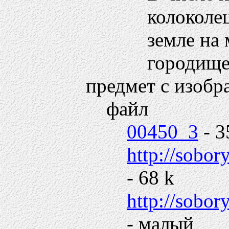
колоколец
земле на
городище
предмет с изобр
файл
00450_3
- 3
http://sobor
- 68 k
http://sobo
- малый