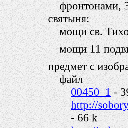
фронтонами, 
святыня:
мощи св. Тих
мощи 11 подв
предмет с изобр
файл
00450_1
- 3
http://sobor
- 66 k