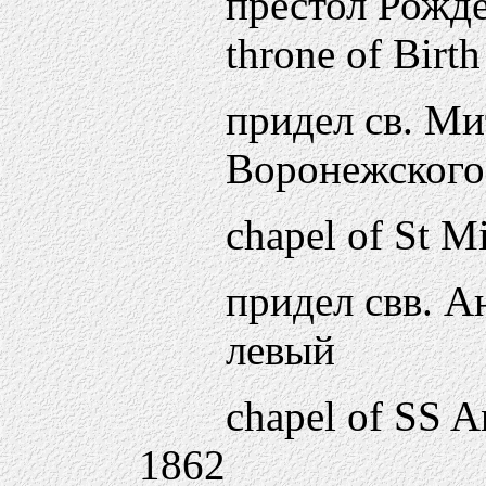
престол Рожде
throne of Birth
придел св. Ми
Воронежского
chapel of St M
придел свв. А
левый
chapel of SS 
1862