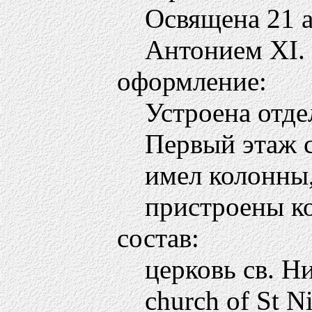
Освящена 21 
Антонием XI.
оформление:
Устроена отде
Первый этаж с
имел колонны,
пристроены ко
состав:
церковь св. Н
church of St N