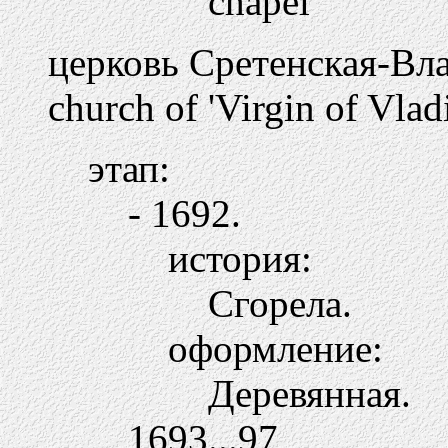
chapel
церковь Сретенская-Вл
church of 'Virgin of Vla
этап:
- 1692.
история:
Сгорела.
оформление:
Деревянная.
1693...97