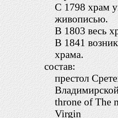
С 1798 храм 
живописью.
В 1803 весь х
В 1841 возник
храма.
состав:
престол Срет
Владимирско
throne of The 
Virgin