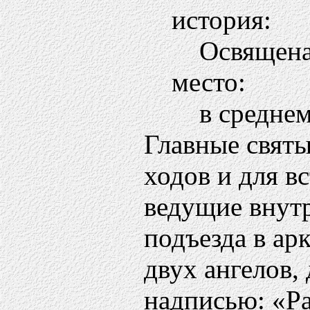
история:
Освящена
место:
в средне
Главные святы
ходов и для в
ведущие внутр
подъезда в ар
двух ангелов,
надписью: «Р