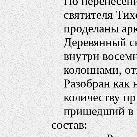
По перенесен
святителя Тих
проделаны ар
Деревянный с
внутри восем
колоннами, о
Разобран как 
количеству п
пришедший в 
состав: