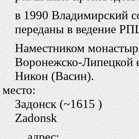
в 1990 Владимирский с
переданы в ведение РП
Наместником монастыря
Воронежско-Липецкой 
Никон (Васин).
место:
Задонск (~1615 )
Zadonsk
адрес: