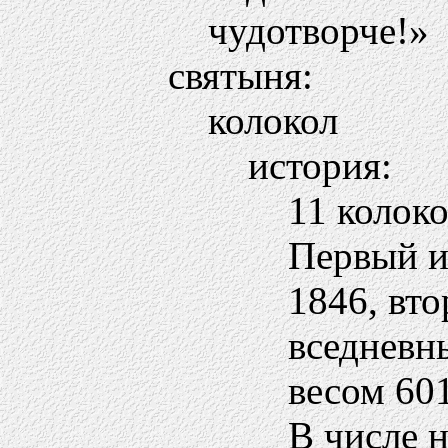
чудотворче!»
святыня:
колокол
история:
11 колоко
Первый и
1846, вто
вседневны
весом 601
В числе 