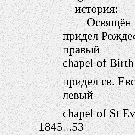
история:
Освящён 
придел Рождес
правый
chapel of Birth
придел св. Ев
левый
chapel of St E
1845...53