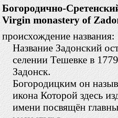
Богородично-Сретенски
Virgin monastery of Zado
происхождение названия:
Название Задонский оста
селении Тешевке в 177
Задонск.
Богородицким он назыв
икона Которой здесь изд
имени посвящён главн