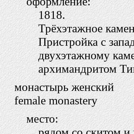
оформление:
1818.
Трёхэтажное камен
Пристройка с запа
двухэтажному кам
архимандритом Ти
монастырь женский
female monastery
место:
рядом со скитом и