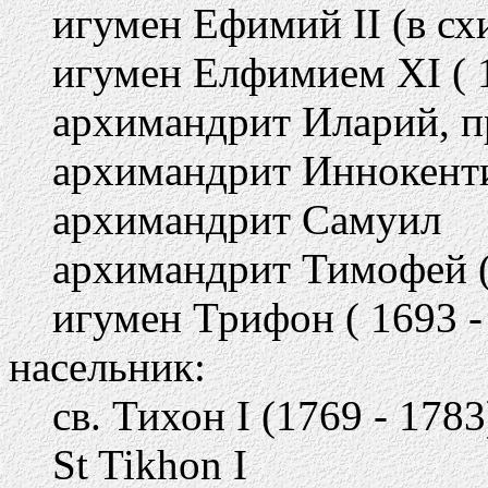
игумен Ефимий II (в схи
игумен Елфимием XI ( 
архимандрит Иларий, пр
архимандрит Иннокенти
архимандрит Самуил
архимандрит Тимофей ( 
игумен Трифон ( 1693 - 
насельник:
св. Тихон I (1769 - 1783
St Tikhon I