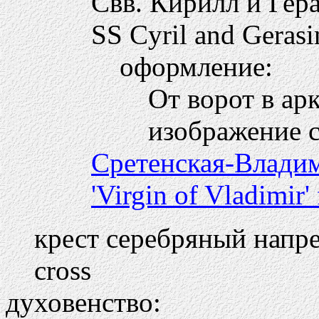
Свв. Кирилл и Гер
SS Cyril and Geras
оформление:
От ворот в ар
изображение с
Сретенская-Влади
'Virgin of Vladimir
крест серебряный напр
cross
духовенство: