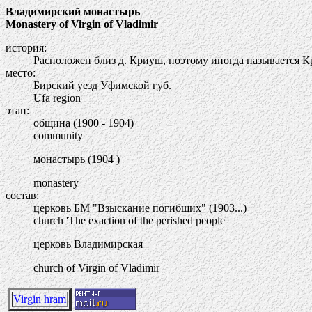
Владимирский монастырь
Monastery of Virgin of Vladimir
история:
Расположен близ д. Криуш, поэтому иногда называется 
место:
Бирский уезд Уфимской губ.
Ufa region
этап:
община (1900 - 1904)
community
монастырь (1904 )
monastery
состав:
церковь БМ "Взыскание погибших" (1903...)
church 'The exaction of the perished people'
церковь Владимирская
church of Virgin of Vladimir
Virgin hram