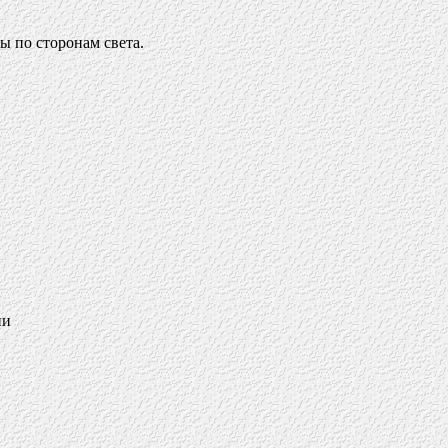
ы по сторонам света.
ии