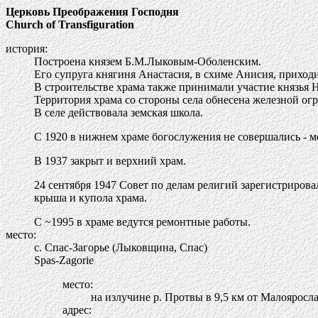
Церковь Преображения Господня
Church of Transfiguration
история:
Построена князем Б.М.Лыковым-Оболенским.
Его супруга княгиня Анастасия, в схиме Анисия, приход
В строительстве храма также принимали участие князья 
Территория храма со стороны села обнесена железной огр
В селе действовала земская школа.
С 1920 в нижнем храме богослужения не совершались - ме
В 1937 закрыт и верхний храм.
24 сентября 1947 Совет по делам религий зарегистриров
крыша и купола храма.
С ~1995 в храме ведутся ремонтные работы.
место:
с. Спас-Загорье (Лыковщина, Спас)
Spas-Zagorie
место:
на излучине р. Протвы в 9,5 км от Малояросл
адрес: