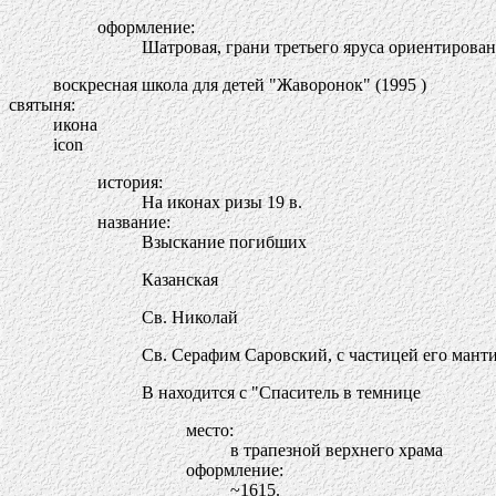
оформление:
Шатровая, грани третьего яруса ориентирован
воскресная школа для детей "Жаворонок" (1995 )
святыня:
икона
icon
история:
На иконах ризы 19 в.
название:
Взыскание погибших
Казанская
Св. Николай
Св. Серафим Саровский, с частицей его мант
В находится с "Спаситель в темнице
место:
в трапезной верхнего храма
оформление:
~1615.