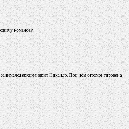
ровичу Романову.
ма занимался архимандрит Никандр. При нём отремонтирована