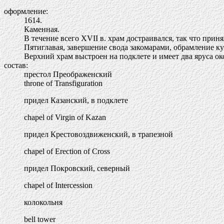
оформление:
1614.
Каменная.
В течение всего XVII в. храм достраивался, так что при
Пятиглавая, завершение свода закомарами, обрамление к
Верхний храм выстроен на подклете и имеет два яруса о
состав:
престол Преображенский
throne of Transfiguration
придел Казанский, в подклете
chapel of Virgin of Kazan
придел Крестовоздвиженский, в трапезной
chapel of Erection of Cross
придел Покровский, северный
chapel of Intercession
колокольня
bell tower