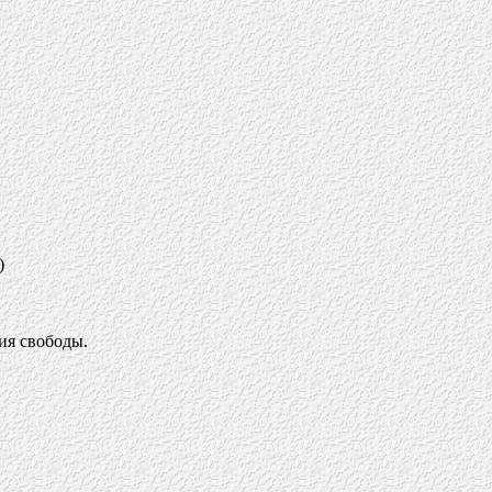
)
ия свободы.