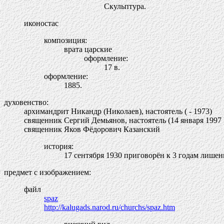
Скульптура.
иконостас
композиция:
врата царские
оформление:
17 в.
оформление:
1885.
духовенство:
архимандрит Никандр (Николаев), настоятель ( - 1973)
священник Сергий Демьянов, настоятель (14 января 1997 
священник Яков Фёдорович Казанский
история:
17 сентября 1930 приговорён к 3 годам лишен
предмет с изображением:
файл
spaz
http://kalugads.narod.ru/churchs/spaz.htm