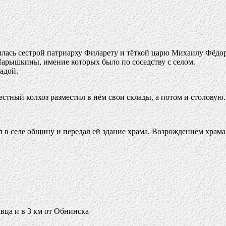
илась сестрой патриарху Филарету и тёткой царю Михаилу Фёдо
Нарышкины, имение которых было по соседству с селом.
адой.
стный колхоз разместил в нём свои склады, а потом и столовую.
ал в селе общину и передал ей здание храма. Возрождением хра
авца и в 3 км от Обнинска