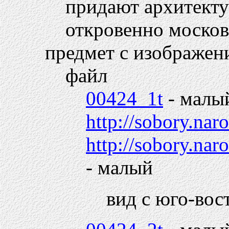
придают архитекту
откровенно москов
предмет с изображен
файл
00424_1t
- малы
http://sobory.na
http://sobory.n
- малый
вид с юго-вос