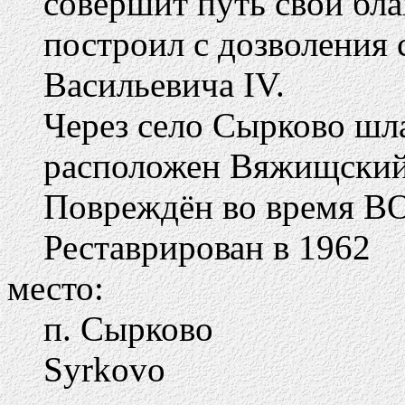
совершит путь свой бла
построил с дозволения 
Васильевича IV.
Через село Сырково шл
расположен Вяжищский
Повреждён во время В
Реставрирован в 1962
место:
п. Сырково
Syrkovo