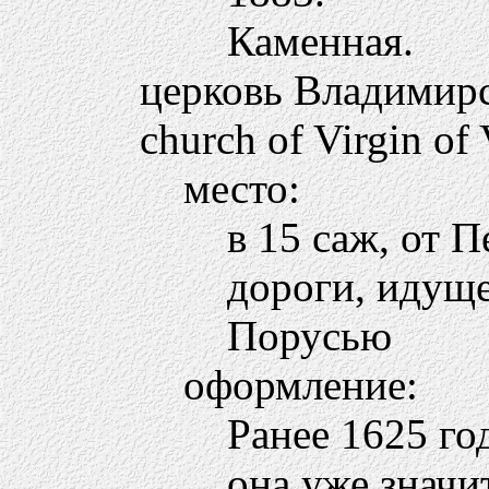
Каменная.
церковь Владимир
church of Virgin of
место:
в 15 саж, от 
дороги, идуще
Порусью
оформление:
Ранее 1625 год
она уже значи