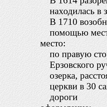
В 1614 разоре
находилась в 
В 1710 возоб
помощью мест
место:
по правую сто
Ерзовского ру
озерка, расст
церкви в 30 с
дороги