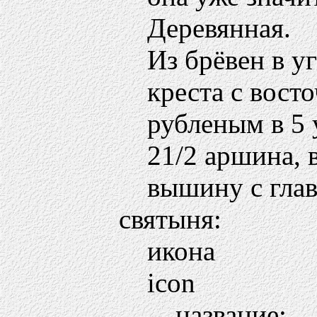
Деревянная.
Из брёвен в у
креста с вост
рубленым в 5 
21/2 аршина, в
вышину с глав
святыня:
икона
icon
название: