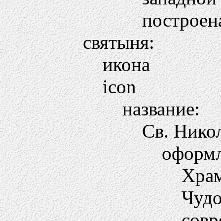
построена
святыня:
икона
icon
название:
Св. Нико
оформл
Храм
Чудо
совр