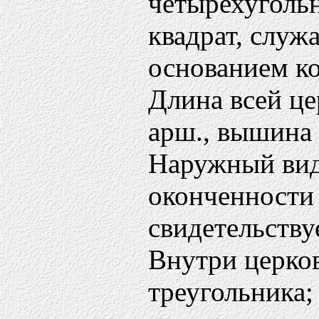
четырехугольн
квадрат, служ
основанием к
Длина всей це
арш., вышина 
Наружный вид
оконченности
свидетельству
Внутри церков
треугольника