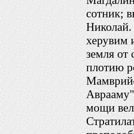
сотник; в
Николай.
херувим и
земля от 
плотию р
Мамврийс
Аврааму"
мощи вел
Стратила