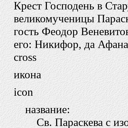
Крест Господень в Ста
великомученицы Парас
гость Феодор Веневитов
его: Никифор, да Афана
cross
икона
icon
название:
Св. Параскева с и