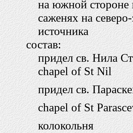
на южной стороне г
саженях на северо
источника
состав:
придел св. Нила С
chapel of St Nil
придел св. Параск
chapel of St Parasc
колокольня