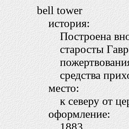
bell tower
история:
Построена вн
старосты Гавр
пожертвования
средства прих
место:
к северу от ц
оформление:
1883.