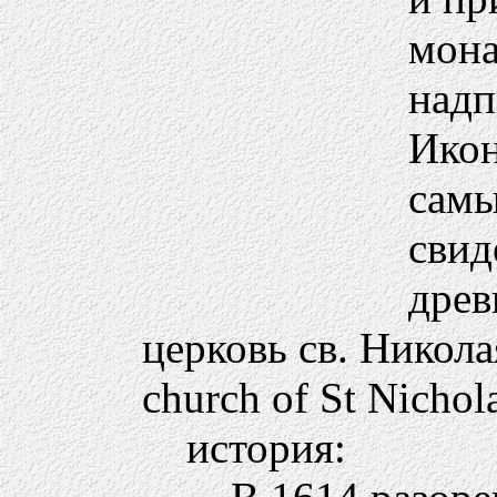
мона
надп
Икон
самы
свид
древ
церковь св. Никола
church of St Nichol
история: