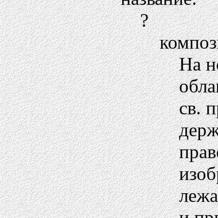
?
композ
На н
обла
св. 
держ
прав
изоб
лежа
и пр