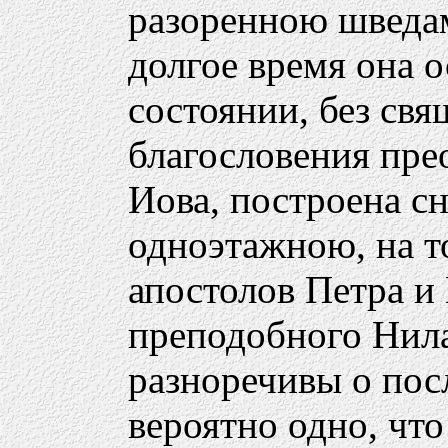
разоренною шведам
долгое время она 
состоянии, без св
благословения пр
Иова, построена с
одноэтажною, на то
апостолов Петра и
преподобного Нила
разноречивы о пос
вероятно одно, чт