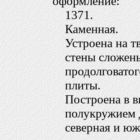
оформление:
1371.
Каменная.
Устроена на т
стены сложен
продолговатог
плиты.
Построена в в
полукружием 
северная и ю