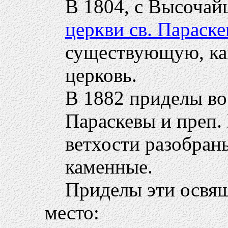
В 1804, с Высочай
церкви св. Параск
существующую, ка
церковь.
В 1882 приделы в
Параскевы и преп.
ветхости разобран
каменные.
Приделы эти освящ
место: