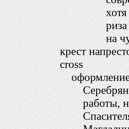
хотя
риза
на ч
крест напрес
cross
оформление
Серебрян
работы, н
Спасител
Магдалин