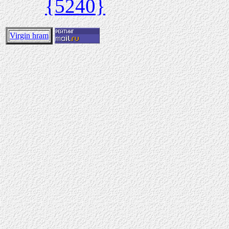
{5240}
Virgin hram