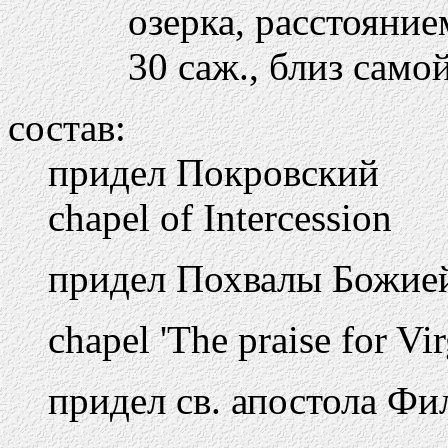
озерка, расстояние
30 саж., близ само
состав:
придел Покровский
chapel of Intercession
придел Похвалы Божие
chapel 'The praise for Vir
придел св. апостола Фи