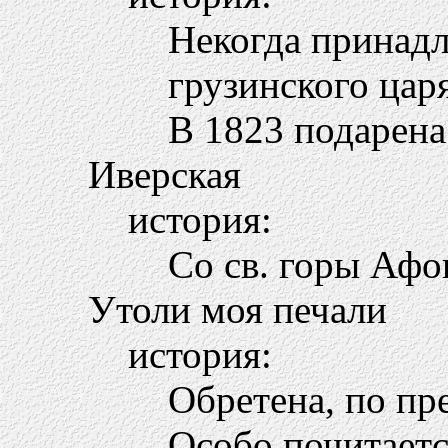
Некогда принад
грузинского цар
В 1823 подарена
Иверская
история:
Со св. горы Афо
Утоли моя печали
история:
Обретена, по пре
Особо почитает