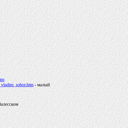
htm
v_vladim_sobor.htm
- малый
Залесском