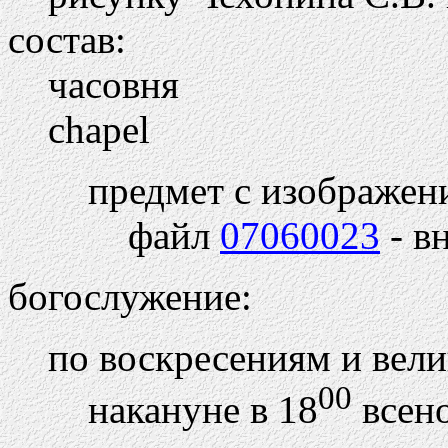
состав:
часовня
chapel
предмет с изображен
файл
07060023
- в
богослужение:
по воскресениям и вел
00
накануне в 18
всен