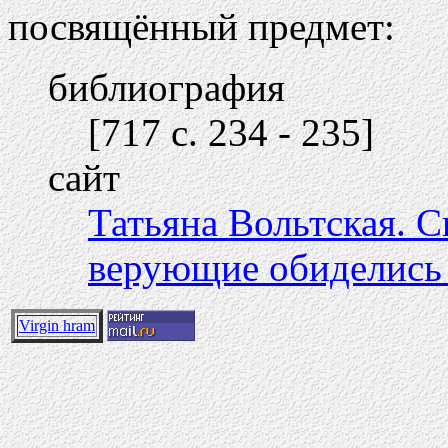
посвящённый предмет:
библиография
[717 c. 234 - 235]
сайт
Татьяна Вольтская. С
верующие обиделись
Virgin hram