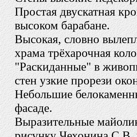
Простая двускатная кро
высоком барабане.
Высокая, словно вылепл
храма трёхарочная коло
"Раскиданные" в живоп
стен узкие прорези око
Небольшие белокаменн
фасаде.
Выразительные майолик
рисунку Чехонина С.В. 