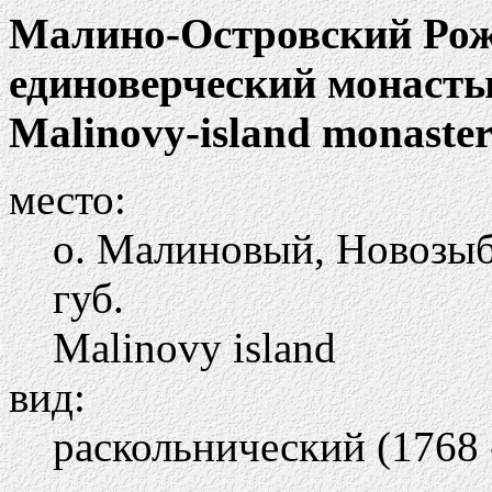
Малино-Островский Рож
единоверческий монаст
Malinovy-island monastery
место:
о. Малиновый, Новозыб
губ.
Malinovy island
вид:
раскольнический (1768 