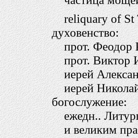
reliquary of St
духовенство:
прот. Феодор 
прот. Виктор 
иерей Алекса
иерей Никола
богослужение:
ежедн.. Литург
и великим праз