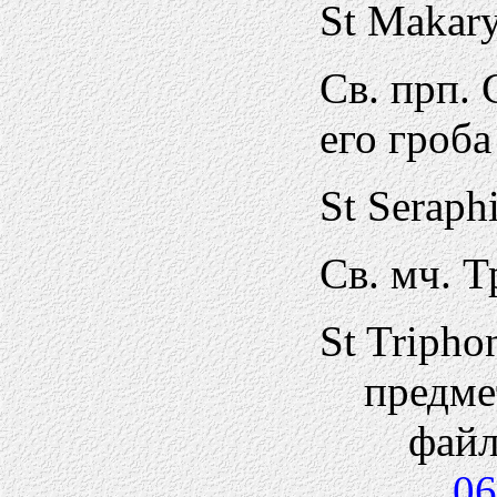
St Makar
Св. прп.
его гроба
St Seraph
Св. мч. 
St Tripho
предме
фай
06