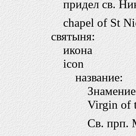
придел св. Ни
chapel of St N
святыня:
икона
icon
название:
Знамение
Virgin of 
Св. прп.