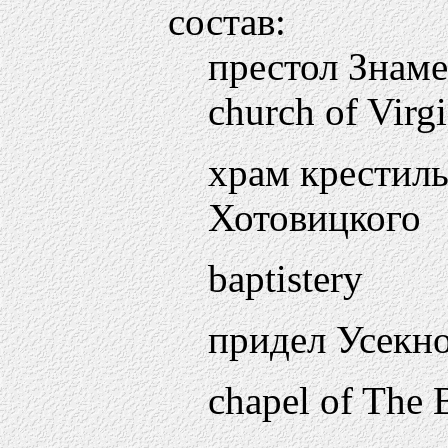
состав:
престол Знам
church of Virgi
храм крестил
Хотовицкого
baptistery
придел Усекн
chapel of The 