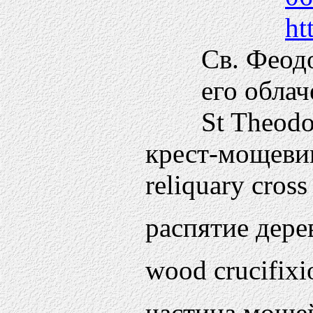
ht
Св. Феод
его обла
St Theodo
крест-мощеви
reliquary cross
распятие дере
wood crucifixi
частица моще