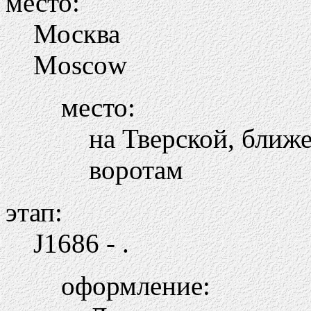
место:
Москва
Moscow
место:
на Тверской, бли
воротам
этап:
Ј
1686 - .
оформление: