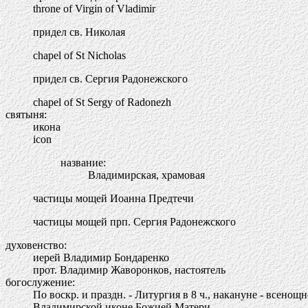
throne of Virgin of Vladimir
придел св. Николая
chapel of St Nicholas
придел св. Сергия Радонежского
chapel of St Sergy of Radonezh
святыня:
икона
icon
название:
Владимирская, храмовая
частицы мощей Иоанна Предтечи
частицы мощей прп. Сергия Радонежского
духовенство:
иерей Владимир Бондаренко
прот. Владимир Жаворонков, настоятель
богослужение:
По воскр. и праздн. - Литургия в 8 ч., накануне - всенощно
Владимирской иконе Божией Матери.