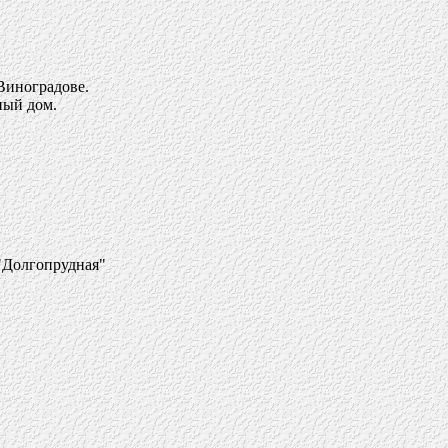
 Виноградове.
ный дом.
 "Долгопрудная"