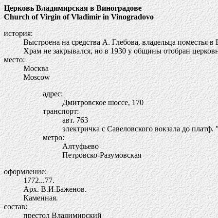
Церковь Владимирская в Виноградове
Church of Virgin of Vladimir in Vinogradovo
история:
Выстроена на средства А. Глебова, владельца поместья в
Храм не закрывался, но в 1930 у общины отобран церков
место:
Москва
Moscow
адрес:
Дмитровское шоссе, 170
транспорт:
авт. 763
электричка с Савеловского вокзала до платф.
метро:
Алтуфьево
Петровско-Разумовская
оформление:
1772...77.
Арх. В.И.Баженов.
Каменная.
состав:
престол Владимирский