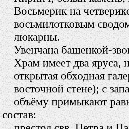
Восьмерик на четверик
восьмилотковым сводом
люкарны.
Увенчана башенкой-звон
Храм имеет два яруса, 
открытая обходная гал
восточной стене); с зап
объёму примыкают равн
состав:
престол свв. Петра и П