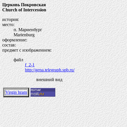
Церковь Покровская
Church of Intercession
история:
место:
п. Мариенбург
Marienburg
оформление:
состав:
предмет с изображением:
файл
f_2-1
http://gena.telegraph.spb.ru/
внешний вид
Virgin hram