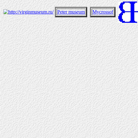
Peter museum
Mycrossof