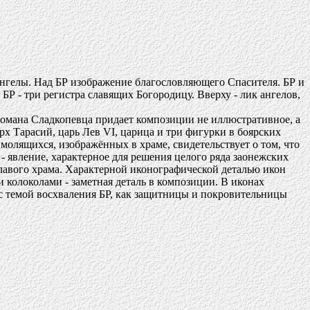
ангелы. Над БР изображение благословляющего Спасителя. БР и
 БР - три регистра славящих Богородицу. Вверху - лик ангелов,
 Романа Сладкопевца придает композиции не иллюстративное, а
рх Тарасий, царь Лев VI, царица и три фигурки в боярских
олящихся, изображённых в храме, свидетельствует о том, что
- явление, характерное для решения целого ряда заонежских
лавого храма. Характерной иконографической деталью икон
 колоколами - заметная деталь в композиции. В иконах
с темой восхваления БР, как защитницы и покровительницы