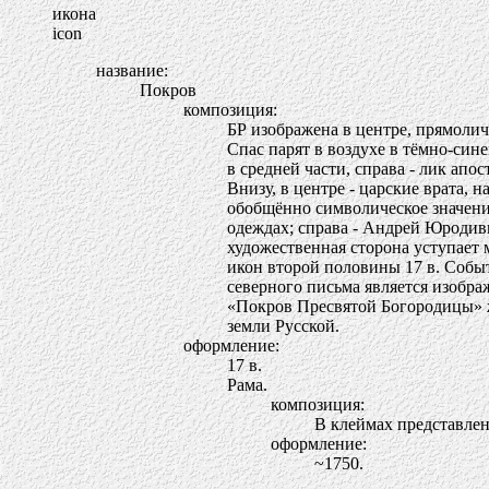
икона
icon
название:
Покров
композиция:
БР изображена в центре, прямоли
Спас парят в воздухе в тёмно-сине
в средней части, справа - лик апос
Внизу, в центре - царские врата,
обобщённо символическое значение
одеждах; справа - Андрей Юродивы
художественная сторона уступает 
икон второй половины 17 в. Собы
северного письма является изобра
«Покров Пресвятой Богородицы» ж
земли Русской.
оформление:
17 в.
Рама.
композиция:
В клеймах представле
оформление:
~1750.