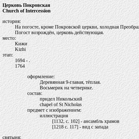
Церковь Покровская
Church of Intercession
история:
На погосте, кроме Покровской церкви, холодная Преображе
Погост возрождён, церковь действующая.
место:
Кижи
Kizhi
этап:
1694 - .
1764
оформление:
Деревянная 9-главая, тёплая.
Восьмерик на четверике.
состав:
придел Никольский
chapel of St Nicholas
предмет с изображением:
иллюстрация
[1132, c. 102] - ансамбль храмов
[1218 c. 117] - вид с запада
святыня: