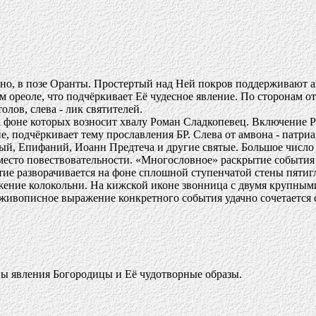
чно, в позе Оранты. Простертый над Ней покров поддерживают 
м ореоле, что подчёркивает Её чудесное явление. По сторонам от
толов, слева - лик святителей.
 на фоне которых возносит хвалу Роман Сладкопевец. Включение
, подчёркивает тему прославления БР. Слева от амвона - патриа
й, Епифаний, Иоанн Предтеча и другие святые. Большое число м
место повествовательности. «Многословное» раскрытие события 
тие разворачивается на фоне сплошной ступенчатой стены пятиг
жение колокольни. На кижской иконе звонница с двумя крупными
ивописное выражение конкретного события удачно сочетается 
ны явления Богородицы и Её чудотворные образы.