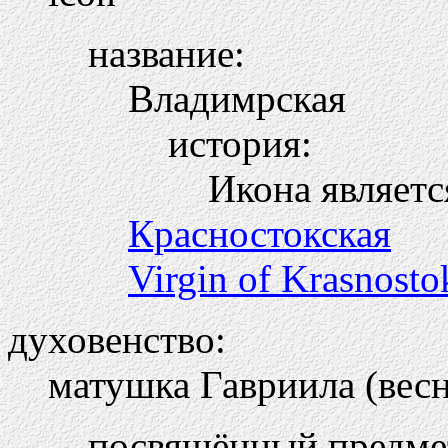
название:
Владимрская
история:
Икона являетс
Красностокская
Virgin of Krasnosto
духовенство:
матушка Гавриила (весн
посвящённый предме