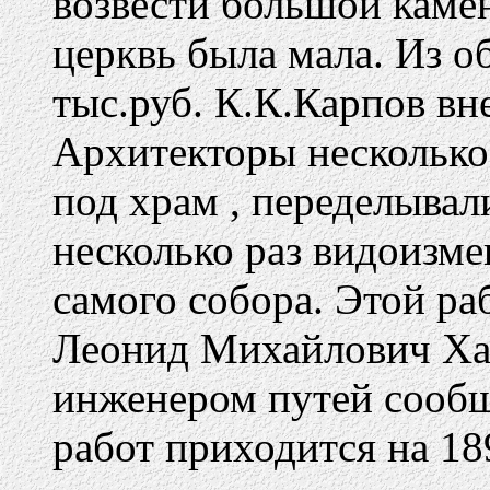
возвести большой камен
церквь была мала. Из о
тыс.руб. К.К.Карпов вне
Архитекторы несколько
под храм , переделывал
несколько раз видоизм
самого собора. Этой ра
Леонид Михайлович Ха
инженером путей сообщ
работ приходится на 1