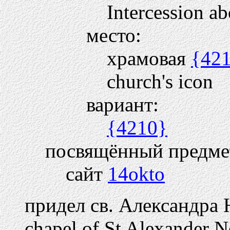
Intercession ab
место:
храмовая
{42
church's icon
вариант:
{4210}
посвящённый предме
сайт
14okto
придел св. Александра 
chapel of St Alexander 