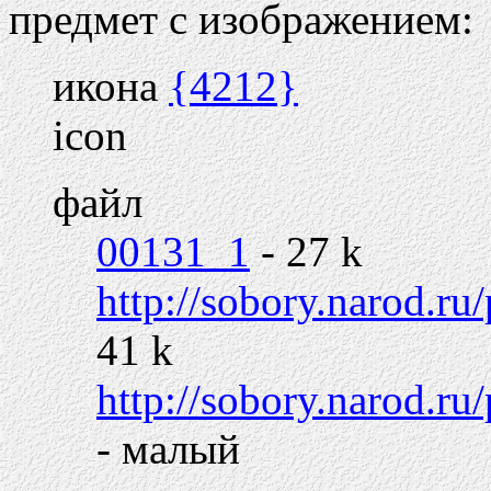
предмет с изображением:
икона
{4212}
icon
файл
00131_1
- 27 k
http://sobory.narod.ru
41 k
http://sobory.narod.r
- малый