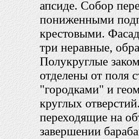
апсиде. Собор пер
пониженными подп
крестовыми. Фасад
три неравные, обр
Полукруглые зако
отделены от поля 
"городками" и гео
круглых отверстий
переходящие на об
завершении бараба