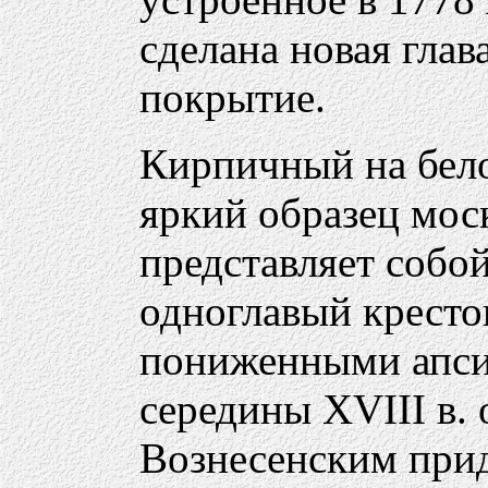
сделана новая глав
покрытие.
Кирпичный на бело
яркий образец мос
представляет собо
одноглавый кресто
пониженными апси
середины XVIII в. 
Вознесенским при