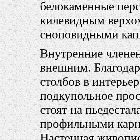
белокаменные перс
килевидным верхо
сноповидными кап
Внутренние членен
внешним. Благодар
столбов в интерьер
подкупольное прос
стоят на пьедестал
профильными карни
Настенная живопис