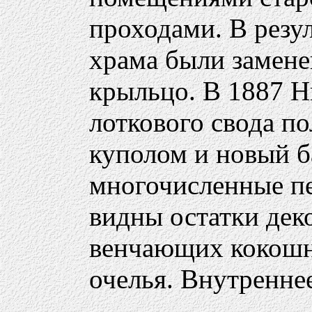
проходами. В резул
храма были замене
крыльцо. В 1887 Н
лоткового свода п
куполом и новый б
многочисленные пе
видны остатки деко
венчающих кокошн
очелья. Внутренне