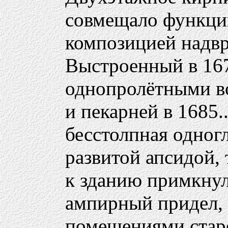
совмещало функции
композицией надвр
Выстроенный в 16
однопролётными в
и пекарней в 1685.
бесстолпная одногл
развитой апсидой, 
к зданию примкнул
ампирный придел, 
помещениями стар