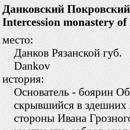
Данковский Покровский
Intercession monastery o
место:
Данков Рязанской губ.
Dankov
история:
Основатель - боярин О
скрывшийся в здешних л
стороны Ивана Грозного