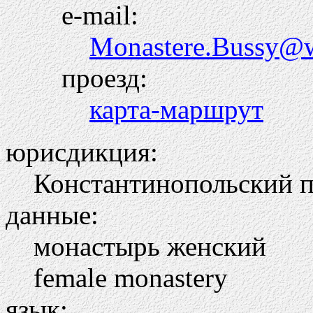
e-mail:
Monastere.Bussy@w
проезд:
карта-маршрут
юрисдикция:
Константинопольский па
данные:
монастырь женский
female monastery
язык: