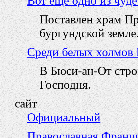
Вот еще одно из чуде
Поставлен храм П
бургундской земле
Среди белых холмов Б
В Бюси-ан-От стр
Господня.
сайт
Официальный
Православная Франция