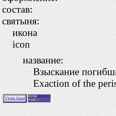
состав:
святыня:
икона
icon
название:
Взыскание погиб
Exaction of the per
Virgin hram