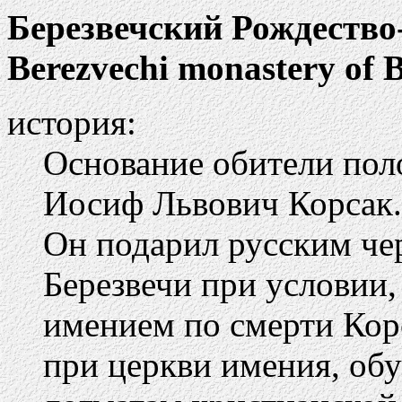
Березвечский Рождеств
Berezvechi monastery of B
история:
Основание обители пол
Иосиф Львович Корсак.
Он подарил русским че
Березвечи при условии,
имением по смерти Кор
при церкви имения, об